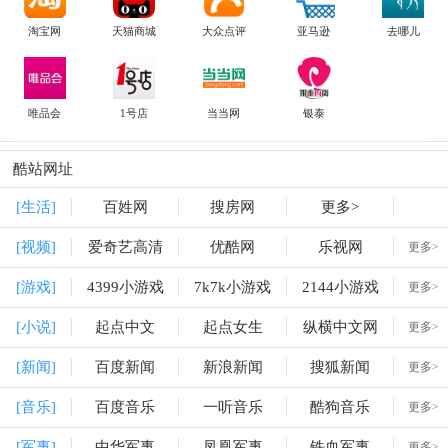
淘宝网
天猫商城
大众点评
亚马逊
去哪儿
唯品会
1号店
当当网
银泰
酷站网址
[生活]
百姓网
搜房网
更多>
[视频]
爱奇艺高清
优酷网
乐视网
更多>
[游戏]
4399小游戏
7k7k小游戏
2144小游戏
更多>
[小说]
起点中文
起点女生
纵横中文网
更多>
[新闻]
百度新闻
新浪新闻
搜狐新闻
更多>
[音乐]
百度音乐
一听音乐
酷狗音乐
更多>
[军事]
中华军事
凤凰军事
铁血军事
更多>