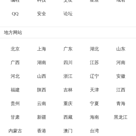
编程
科技
交友
星座
域名
QQ
安全
论坛
地方网站
北京
上海
广东
湖北
山东
广西
湖南
四川
江苏
河南
河北
山西
浙江
辽宁
安徽
福建
陕西
吉林
天津
江西
贵州
云南
重庆
宁夏
青海
甘肃
新疆
西藏
海南
黑龙江
内蒙古
香港
澳门
台湾