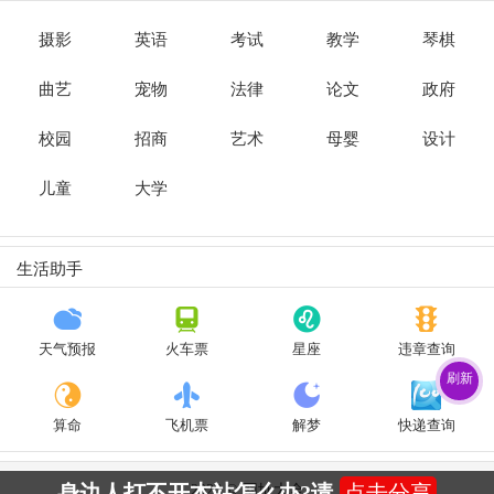
摄影
英语
考试
教学
琴棋
曲艺
宠物
法律
论文
政府
校园
招商
艺术
母婴
设计
儿童
大学
生活助手
天气预报
火车票
星座
违章查询
刷新
算命
飞机票
解梦
快递查询
身边人打不开本站怎么办?请
点击分享
2024 © 网址大全