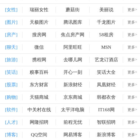
[女性]
瑞丽女性
蘑菇街
美丽说
更多>
[图片]
天极图片
腾讯图库
千龙图片
更多>
[房产]
搜房网
焦点房产网
58租房
更多>
[聊天]
微信
阿里旺旺
MSN
更多>
[旅游]
携程网
去哪儿网
艺龙订酒店
更多>
[笑话]
糗事百科
开心一刻
笑话大全
更多>
[股票]
东方财富
新浪财经
凤凰财经
更多>
[购物]
天猫商城
京东商城
韩都衣舍
更多>
[软件]
中关村在线
太平洋电脑
IT168网
更多>
[人才]
网隆招聘
前程无忧
智联招聘
更多>
[博客]
QQ空间
网易博客
新浪博客
更多>