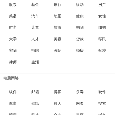
股票
基金
银行
移动
房产
菜谱
汽车
地图
健康
女性
时尚
儿童
旅游
购物
团购
大学
人才
美容
贷款
移民
宠物
招聘
医院
婚庆
驾校
律师
生活
电脑网络
软件
邮箱
博客
杀毒
硬件
军事
壁纸
聊天
网页
搜索