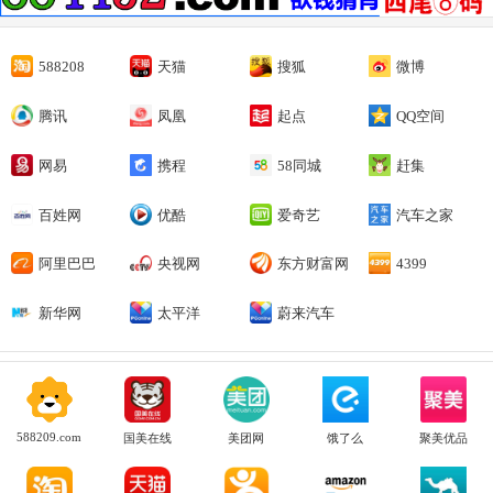
588208
天猫
搜狐
微博
腾讯
凤凰
起点
QQ空间
网易
携程
58同城
赶集
百姓网
优酷
爱奇艺
汽车之家
阿里巴巴
央视网
东方财富网
4399
新华网
太平洋
蔚来汽车
588209.com
国美在线
美团网
饿了么
聚美优品